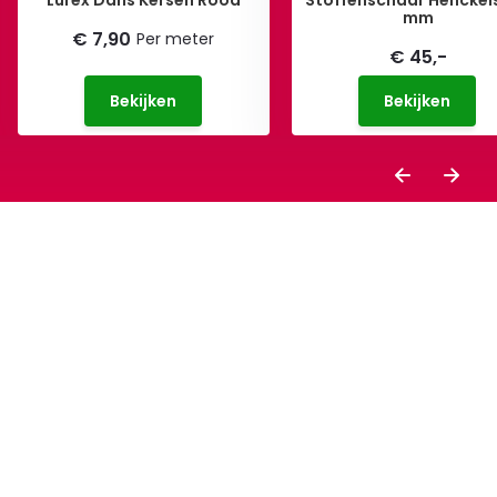
Lurex Dans Kersen Rood
Stoffenschaar Henckels
mm
€ 7,90
Per meter
€ 45,-
Bekijken
Bekijken