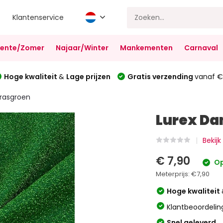
Klantenservice
Lente/Zomer
Najaar/Winter
Mankementen
Carnaval
Hoge kwaliteit
&
Lage prijzen
Gratis verzending
vanaf €
rasgroen
Lurex Da
Bekijk
€ 7,90
Op
Meterprijs:
€7,90
Hoge kwaliteit
Klantbeoordelin
Snel geleverd