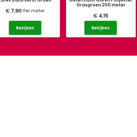
Lurex Dans Kerst Groen
Gütermann Garen Polyester
Grasgroen 200 meter
€ 7,90
Per meter
€ 4,15
Bekijken
Bekijken