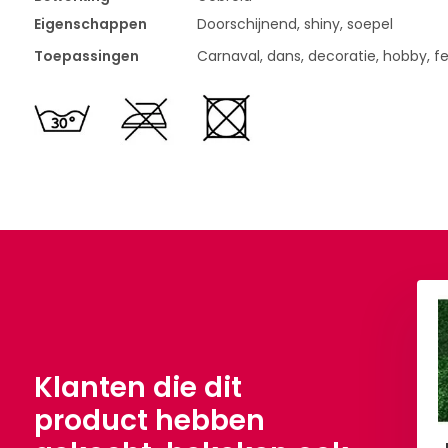
Eigenschappen
Doorschijnend, shiny, soepel
Toepassingen
Carnaval, dans, decoratie, hobby, fee
 Dans Licht Goud
Lurex Dans Fuchsia
,90
€ 7,90
Per meter
Per meter
Klanten die dit
product hebben