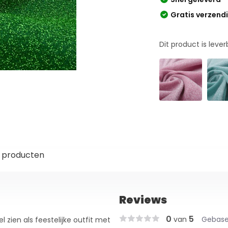
Gratis verzend
Dit product is leve
 producten
Reviews
0
5
van
Gebase
l zien als feestelijke outfit met