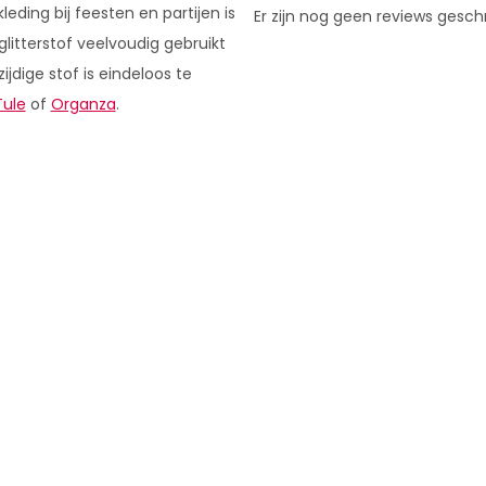
eding bij feesten en partijen is
Er zijn nog geen reviews gesch
glitterstof veelvoudig gebruikt
jdige stof is eindeloos te
Tule
of
Organza
.