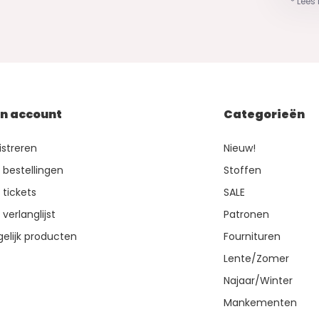
* Lees
jn account
Categorieën
istreren
Nieuw!
n bestellingen
Stoffen
 tickets
SALE
 verlanglijst
Patronen
gelijk producten
Fournituren
Lente/Zomer
Najaar/Winter
Mankementen