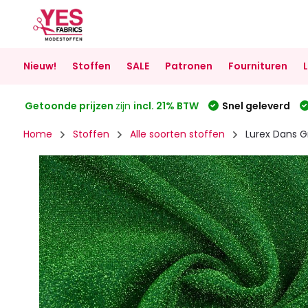
Nieuw!
Stoffen
SALE
Patronen
Fournituren
Getoonde prijzen
zijn
incl. 21% BTW
Snel geleverd
Home
Stoffen
Alle soorten stoffen
Lurex Dans G