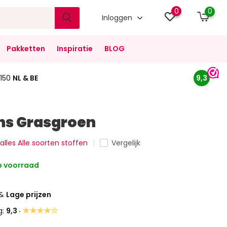
0
0
Inloggen
Pakketten
Inspiratie
BLOG
150
NL & BE
9,3
ns Grasgroen
 alles Alle soorten stoffen
Vergelijk
 voorraad
&
Lage prijzen
★★★★☆
g:
9,3 ·