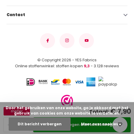
Contact
© Copyright 2026 - YES Fabrics
Online stoffenwinkel: stoffen kopen
9,3
- 3.128 reviews
Door het gebruiken van onze website, ga je akkoord met het
€ 7,90
Totaal:
meter
gebruik van cookies om onze website te verbeteren.
-
+
Dit bericht verbergen
Meer over cookies »
Toevoegen aan winkelwagen