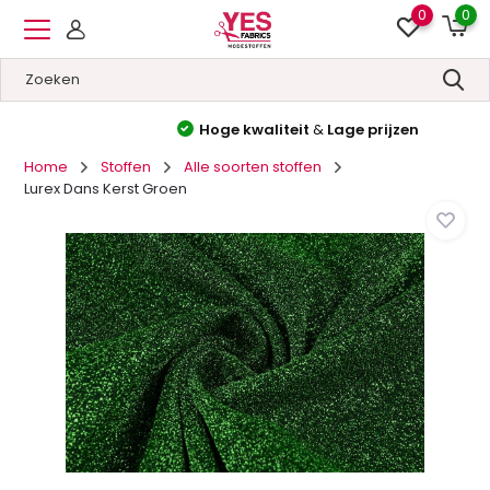
0
0
Hoge kwaliteit
&
Lage prijzen
Home
Stoffen
Alle soorten stoffen
Lurex Dans Kerst Groen