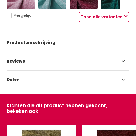
Vergelijk
Toon alle varianten
Productomschrijving
Reviews
Delen
Klanten die dit product hebben gekocht,
bekeken ook