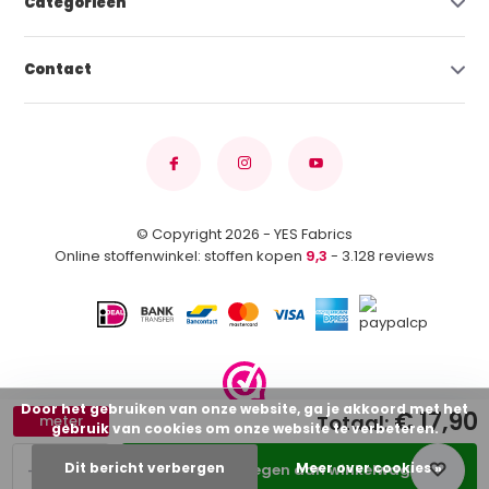
Categorieën
Contact
© Copyright 2026 - YES Fabrics
Online stoffenwinkel: stoffen kopen
9,3
- 3.128 reviews
Door het gebruiken van onze website, ga je akkoord met het
€ 17,90
Totaal:
meter
gebruik van cookies om onze website te verbeteren.
-
+
Dit bericht verbergen
Meer over cookies »
Toevoegen aan winkelwagen