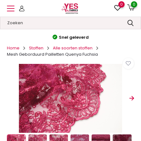
0
0
Hoge kwaliteit
&
Lage prijzen
Home
Stoffen
Alle soorten stoffen
Mesh Geborduurd Pailletten Quenya Fuchsia