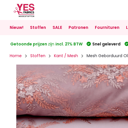
Nieuw!
Stoffen
SALE
Patronen
Fournituren
Getoonde prijzen
zijn
incl. 21% BTW
Snel geleverd
Home
Stoffen
Kant / Mesh
Mesh Geborduurd Ol