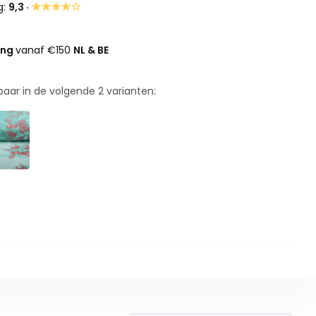
★★★★☆
g:
9,3 ·
ing
vanaf €150
NL & BE
rbaar in de volgende
2
varianten: