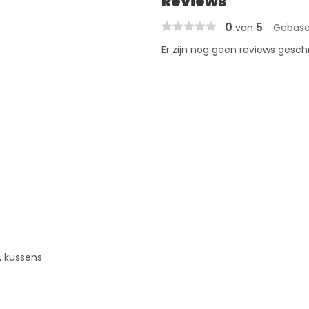
Reviews
0
5
van
Gebase
Er zijn nog geen reviews gesch
e, kussens