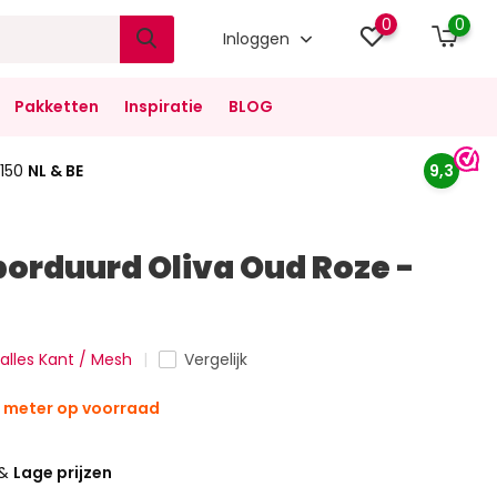
0
0
Inloggen
Pakketten
Inspiratie
BLOG
150
NL & BE
9,3
orduurd Oliva Oud Roze -
 alles Kant / Mesh
Vergelijk
1 meter op voorraad
&
Lage prijzen