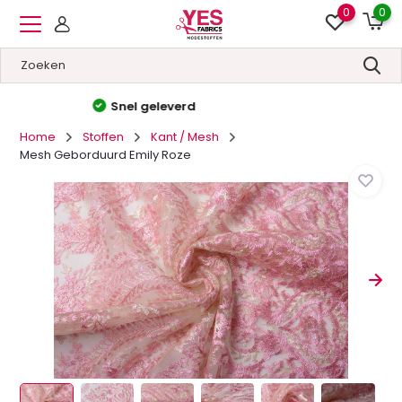
0
0
Hoge kwaliteit
&
Lage prijzen
Home
Stoffen
Kant / Mesh
Mesh Geborduurd Emily Roze