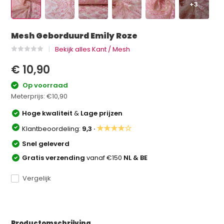
+3
Mesh Geborduurd Emily Roze
Bekijk alles Kant / Mesh
€ 10,90
Op voorraad
Meterprijs:
€10,90
Hoge kwaliteit
&
Lage prijzen
★★★★☆
Klantbeoordeling:
9,3 ·
Snel geleverd
Gratis verzending
vanaf €150
NL & BE
Vergelijk
Productomschrijving