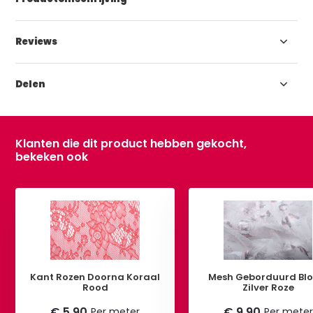
Reviews
Delen
Klanten die dit product hebben gekocht,
bekeken ook
Kant Rozen Doorna Koraal
Mesh Geborduurd Bl
Rood
Zilver Roze
€ 5,90
€ 9,90
Per meter
Per meter