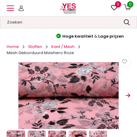
0
0
Hoge kwaliteit
&
Lage prijzen
Home
Stoffen
Kant / Mesh
Mesh Geborduurd Mawhero Roze