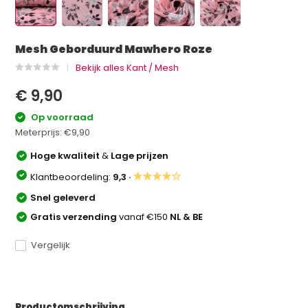
Mesh Geborduurd Mawhero Roze
Bekijk alles Kant / Mesh
€ 9,90
Op voorraad
Meterprijs:
€9,90
Hoge kwaliteit
&
Lage prijzen
★★★★☆
Klantbeoordeling:
9,3 ·
Snel geleverd
Gratis verzending
vanaf €150
NL & BE
Vergelijk
Productomschrijving