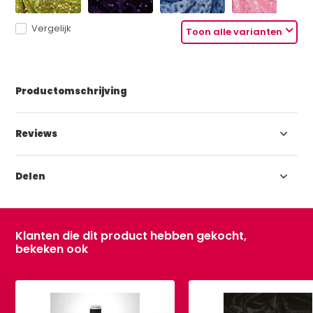
Vergelijk
Toon alle varianten
Productomschrijving
Reviews
Delen
Klanten die dit product hebben gekocht,
bekeken ook