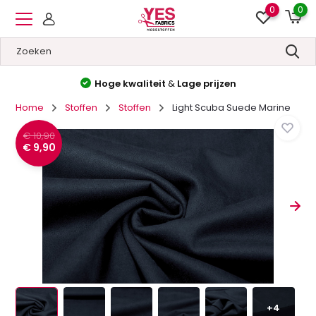
0
0
Hoge kwaliteit
&
Lage prijzen
Home
Stoffen
Stoffen
Light Scuba Suede Marine
€ 10,90
€ 9,90
+4