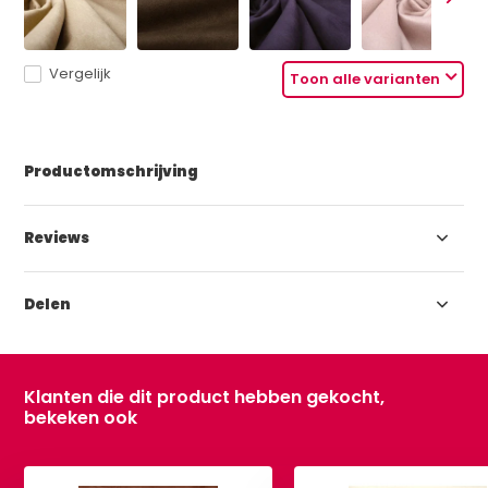
Vergelijk
Toon alle varianten
Productomschrijving
Reviews
Delen
Klanten die dit product hebben gekocht,
bekeken ook