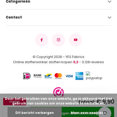
Categorieën
Contact
© Copyright 2026 - YES Fabrics
Online stoffenwinkel: stoffen kopen
9,3
- 3.128 reviews
Door het gebruiken van onze website, ga je akkoord met het
€ 9,90
Totaal:
meter
gebruik van cookies om onze website te verbeteren.
-
+
Dit bericht verbergen
Meer over cookies »
Toevoegen aan winkelwagen