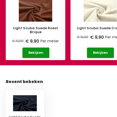
Light Scuba Suede Roest
Light Scuba Suede C
Brique
€ 9,90
Per m
€ 10,90
€ 9,90
Per meter
€ 10,90
Bekijken
Bekijken
Recent bekeken