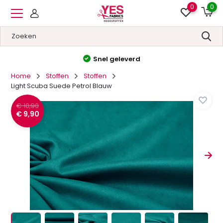
0
0
Hoge kwaliteit
&
Lage prijzen
Home
Stoffen
Stoffen
Light Scuba Suede Petrol Blauw
€ 10,90
€ 9,90