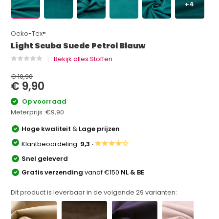
+4
Oeko-Tex®
Light Scuba Suede Petrol Blauw
Bekijk alles Stoffen
€ 10,90
€ 9,90
Op voorraad
Meterprijs:
€9,90
Hoge kwaliteit
&
Lage prijzen
★★★★☆
Klantbeoordeling:
9,3 ·
Snel geleverd
Gratis verzending
vanaf €150
NL & BE
Dit product is leverbaar in de volgende
29
varianten: