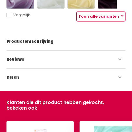
Vergelijk
Toon alle varianten
Productomschrijving
Reviews
Delen
Klanten die dit product hebben gekocht,
bekeken ook