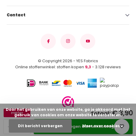
Contact
© Copyright 2026 - YES Fabrics
Online stoffenwinkel: stoffen kopen
9,3
- 3.128 reviews
Door het gebruiken van onze website, ga je akkoord met het
€ 3,90
Totaal:
meter
gebruik van cookies om onze website te verbeteren.
-
+
Dit bericht verbergen
Meer over cookies »
Toevoegen aan winkelwagen