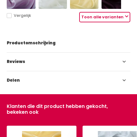
Vergelijk
Toon alle varianten
Productomschrijving
Reviews
Delen
Klanten die dit product hebben gekocht,
bekeken ook