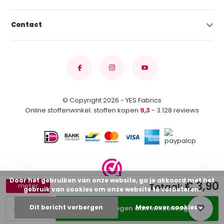
Contact
© Copyright 2026 - YES Fabrics
Online stoffenwinkel: stoffen kopen
9,3
- 3.128 reviews
Door het gebruiken van onze website, ga je akkoord met het
€ 3,90
Totaal:
meter
gebruik van cookies om onze website te verbeteren.
-
+
Dit bericht verbergen
Meer over cookies »
Toevoegen aan winkelwagen