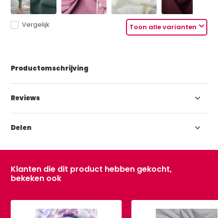
Vergelijk
Toon alle varianten
Productomschrijving
Reviews
Delen
Klanten die dit product hebben gekocht,
bekeken ook