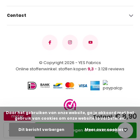
Contact
© Copyright 2026 - YES Fabrics
Online stoffenwinkel: stoffen kopen
9,3
- 3.128 reviews
Door het gebruiken van onze website, ga je akkoord met het
€ 8,90
Totaal:
meter
gebruik van cookies om onze website te verbeteren.
-
+
Dit bericht verbergen
Meer over cookies »
Toevoegen aan winkelwagen