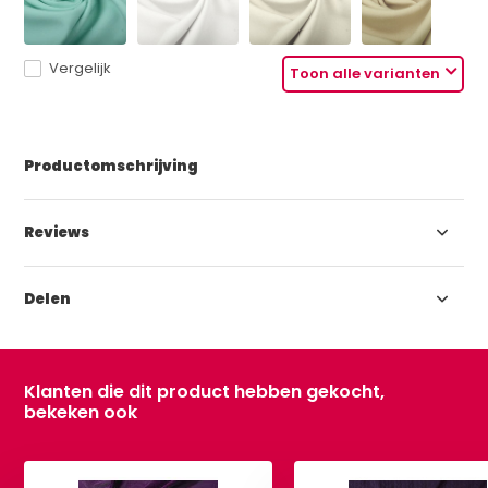
Vergelijk
Toon alle varianten
Productomschrijving
Reviews
Delen
Klanten die dit product hebben gekocht,
bekeken ook