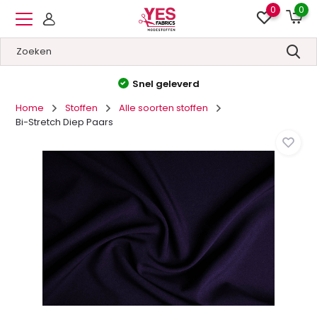
0
0
Hoge kwaliteit
&
Lage prijzen
Home
Stoffen
Alle soorten stoffen
Bi-Stretch Diep Paars