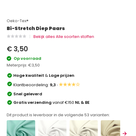
Oeko-Tex®
Bi-Stretch Diep Paars
Bekijk alles Alle soorten stoffen
€ 3,50
Op voorraad
Meterprijs:
€3,50
Hoge kwaliteit
&
Lage prijzen
★★★★☆
Klantbeoordeling:
9,3 ·
Snel geleverd
Gratis verzending
vanaf €150
NL & BE
Dit product is leverbaar in de volgende
53
varianten: