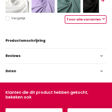
Vergelijk
Toon alle varianten
Productomschrijving
Reviews
Delen
Klanten die dit product hebben gekocht,
bekeken ook