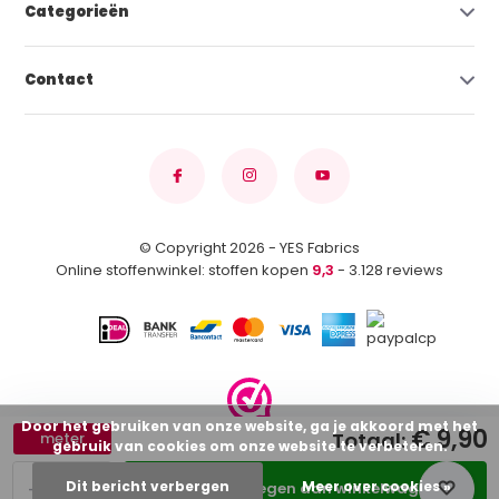
Categorieën
Contact
© Copyright 2026 - YES Fabrics
Online stoffenwinkel: stoffen kopen
9,3
- 3.128 reviews
Door het gebruiken van onze website, ga je akkoord met het
€ 9,90
Totaal:
meter
gebruik van cookies om onze website te verbeteren.
-
+
Dit bericht verbergen
Meer over cookies »
Toevoegen aan winkelwagen