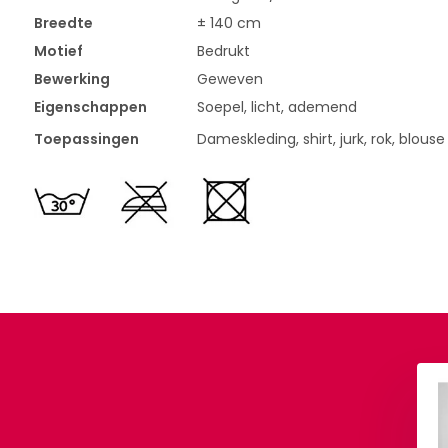
Breedte
± 140 cm
Motief
Bedrukt
Bewerking
Geweven
Eigenschappen
Soepel, licht, ademend
Toepassingen
Dameskleding, shirt, jurk, rok, blouse
scose Madoa Blauw
100% Viscose Morir Flor
Aqua
,90
Per meter