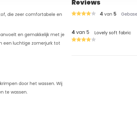
Reviews
4
5
van
Gebasee
tof, die zeer comfortabele en
4
van 5
Lovely soft fabric
aanvoelt en gemakkelijk met je
n een luchtige zomerjurk tot
 krimpen door het wassen. Wij
en te wassen.