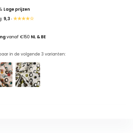
&
Lage prijzen
★★★★☆
g:
9,3 ·
ing
vanaf €150
NL & BE
rbaar in de volgende
3
varianten: