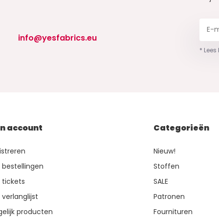
info@yesfabrics.eu
* Lees
jn account
Categorieën
istreren
Nieuw!
n bestellingen
Stoffen
 tickets
SALE
 verlanglijst
Patronen
gelijk producten
Fournituren