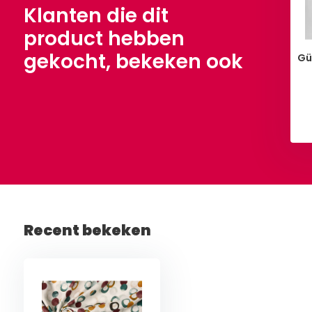
€ 7,90
Per meter
Klanten die dit
product hebben
gekocht, bekeken ook
Gü
Bekijken
Bekijken
Recent bekeken