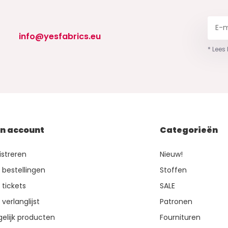
info@yesfabrics.eu
* Lees
jn account
Categorieën
istreren
Nieuw!
n bestellingen
Stoffen
 tickets
SALE
 verlanglijst
Patronen
gelijk producten
Fournituren