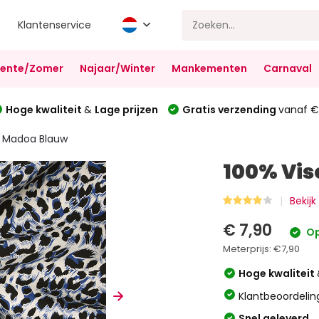
Klantenservice
Lente/Zomer
Najaar/Winter
Mankementen
Carnaval
Hoge kwaliteit
&
Lage prijzen
Gratis verzending
vanaf €
e Madoa Blauw
100% Vis
Bekijk
€ 7,90
Op
Meterprijs:
€7,90
Hoge kwaliteit
Klantbeoordelin
Snel geleverd