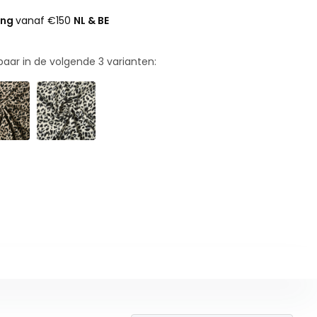
ing
vanaf €150
NL & BE
rbaar in de volgende
3
varianten: