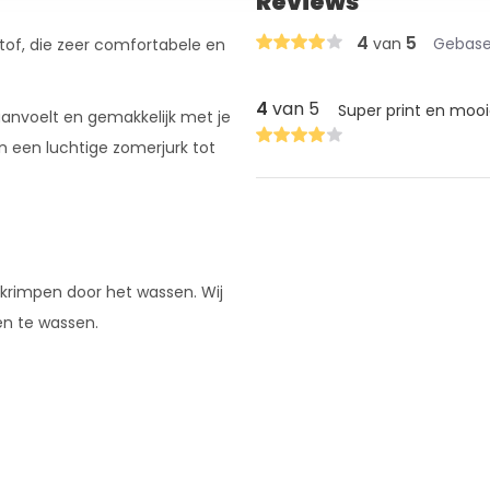
Reviews
4
5
van
Gebasee
tof, die zeer comfortabele en
4
van 5
Super print en mooi
aanvoelt en gemakkelijk met je
n een luchtige zomerjurk tot
 krimpen door het wassen. Wij
en te wassen.