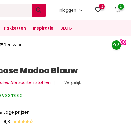
0
0
Inloggen
Pakketten
Inspiratie
BLOG
150
NL & BE
9,3
cose Madoa Blauw
 alles Alle soorten stoffen
Vergelijk
 voorraad
&
Lage prijzen
★★★★☆
g:
9,3 ·