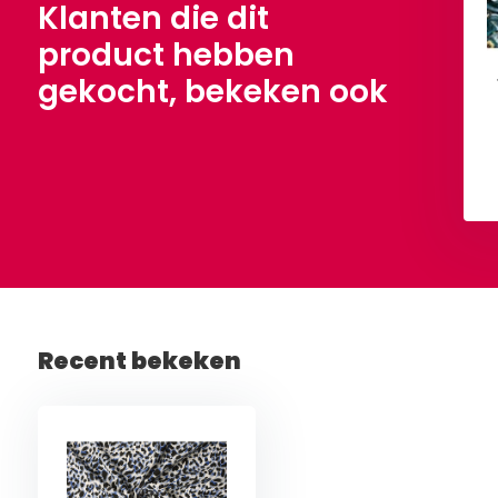
Klanten die dit
product hebben
gekocht, bekeken ook
Bekijken
Bekijken
Recent bekeken