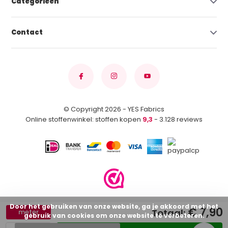
Categorieën
Contact
© Copyright 2026 - YES Fabrics
Online stoffenwinkel: stoffen kopen
9,3
- 3.128 reviews
Door het gebruiken van onze website, ga je akkoord met het
€ 7,90
Totaal:
meter
gebruik van cookies om onze website te verbeteren.