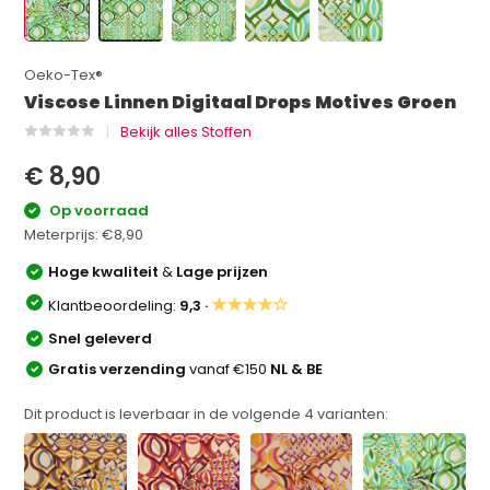
Oeko-Tex®
Viscose Linnen Digitaal Drops Motives Groen
Bekijk alles Stoffen
€ 8,90
Op voorraad
Meterprijs:
€8,90
Hoge kwaliteit
&
Lage prijzen
★★★★☆
Klantbeoordeling:
9,3 ·
Snel geleverd
Gratis verzending
vanaf €150
NL & BE
Dit product is leverbaar in de volgende
4
varianten: