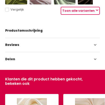
Vergelijk
Toon alle varianten
Productomschrijving
Reviews
Delen
Klanten die dit product hebben gekocht,
bekeken ook