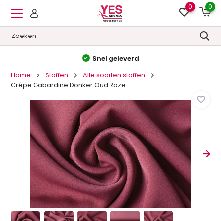
0
0
Hoge kwaliteit
&
Lage prijzen
Home
Stoffen
Alle soorten stoffen
Crêpe Gabardine Donker Oud Roze