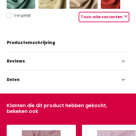
Vergelijk
Toon alle varianten
Productomschrijving
Reviews
Delen
Klanten die dit product hebben gekocht,
bekeken ook