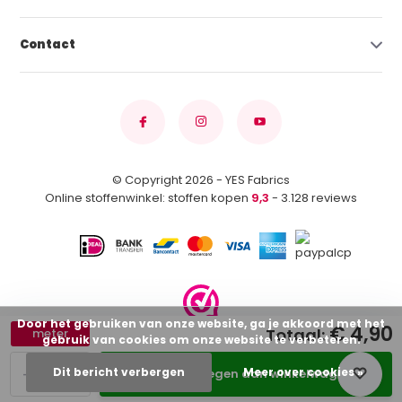
Contact
© Copyright 2026 - YES Fabrics
Online stoffenwinkel: stoffen kopen
9,3
- 3.128 reviews
Door het gebruiken van onze website, ga je akkoord met het
€ 4,90
Totaal:
meter
gebruik van cookies om onze website te verbeteren.
-
+
Dit bericht verbergen
Meer over cookies »
Toevoegen aan winkelwagen