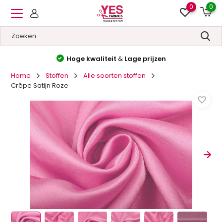
0
0
Hoge kwaliteit
&
Lage prijzen
Home
Stoffen
Alle soorten stoffen
Crêpe Satijn Roze