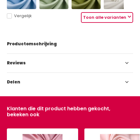
Vergelijk
Toon alle varianten
Productomschrijving
Reviews
Delen
Klanten die dit product hebben gekocht,
bekeken ook