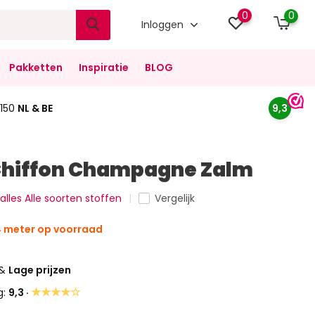
0
0
Inloggen
Pakketten
Inspiratie
BLOG
150
NL & BE
9,3
 Chiffon Champagne Zalm
 alles Alle soorten stoffen
Vergelijk
4 meter op voorraad
&
Lage prijzen
★★★★☆
g:
9,3 ·