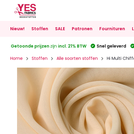
Nieuw!
Stoffen
SALE
Patronen
Fournituren
Getoonde prijzen
zijn
incl. 21% BTW
Snel geleverd
Home
Stoffen
Alle soorten stoffen
Hi Multi Ch