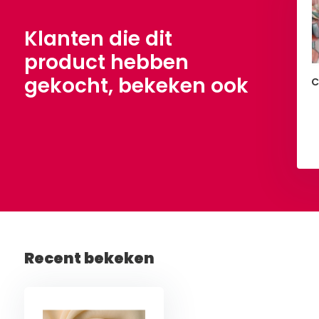
€ 2,50
Per meter
Klanten die dit
product hebben
gekocht, bekeken ook
chaar Henckels 260
C
mm
€ 60,-
Bekijken
Bekijken
Recent bekeken