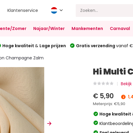
Klantenservice
Lente/Zomer
Najaar/Winter
Mankementen
Carnaval
Hoge kwaliteit
&
Lage prijzen
Gratis verzending
vanaf €
iffon Champagne Zalm
Hi Multi
Bekijk
€ 5,90
1,
Meterprijs:
€5,90
Hoge kwaliteit
Klantbeoordelin
Snel geleverd