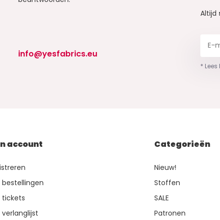
Altijd
info@yesfabrics.eu
* Lees
jn account
Categorieën
istreren
Nieuw!
n bestellingen
Stoffen
 tickets
SALE
 verlanglijst
Patronen