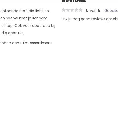
Reviews
0
5
van
Gebase
ijnende stof, die licht en
 en soepel met je lichaam
Er zijn nog geen reviews gesch
of top. Ook voor decoratie bij
udig gebruikt.
j hebben een ruim assortiment