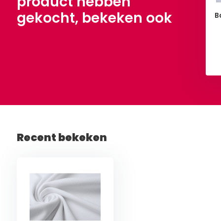
product hebben
gekocht, bekeken ook
B
Bekijken
Bekijken
Recent bekeken