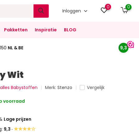
0
0
Inloggen
Pakketten
Inspiratie
BLOG
150
NL & BE
9,3
ey Wit
 alles Babystoffen
Merk:
Stenzo
Vergelijk
p voorraad
&
Lage prijzen
★★★★☆
g:
9,3 ·