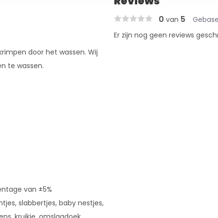
Reviews
0
5
van
Gebase
Er zijn nog geen reviews gesch
 krimpen door het wassen. Wij
en te wassen.
rcentage van ±5%
tjes, slabbertjes, baby nestjes,
ns, kruikje, omslagdoek,