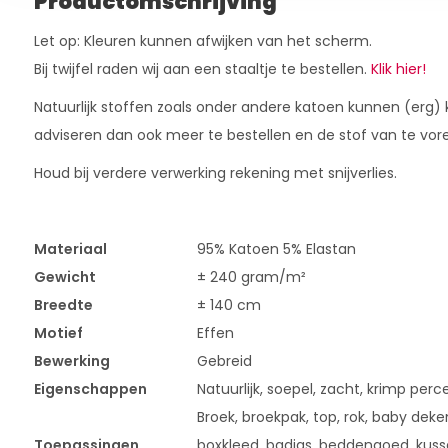
Productomschrijving
Let op: Kleuren kunnen afwijken van het scherm.
Bij twijfel raden wij aan een staaltje te bestellen.
Klik hier!
Natuurlijk stoffen zoals onder andere katoen kunnen (erg)
adviseren dan ook meer te bestellen en de stof van te vor
Houd bij verdere verwerking rekening met snijverlies.
Materiaal
95% Katoen 5% Elastan
Gewicht
± 240 gram/m²
Breedte
± 140 cm
Motief
Effen
Bewerking
Gebreid
Eigenschappen
Natuurlijk, soepel, zacht, krimp pe
Broek, broekpak, top, rok, baby deken
Toepassingen
boxkleed, badjas, beddengoed, kusse