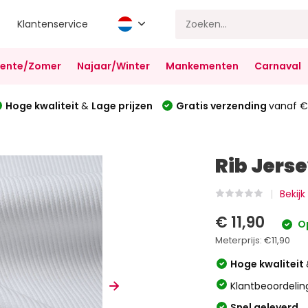
Klantenservice
Lente/Zomer
Najaar/Winter
Mankementen
Carnaval
Hoge kwaliteit
&
Lage prijzen
Gratis verzending
vanaf €
Rib Jers
Bekijk
€ 11,90
O
Meterprijs:
€11,90
Hoge kwaliteit
Klantbeoordelin
Snel geleverd