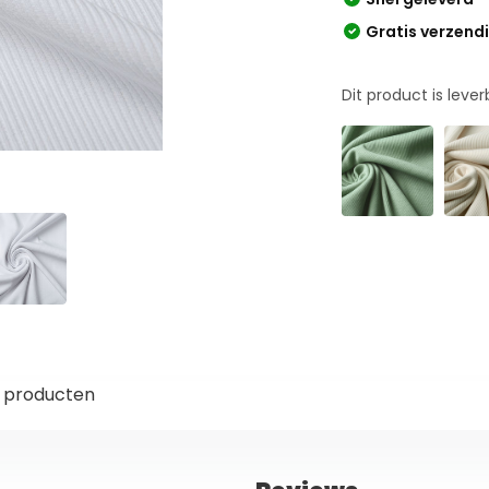
Gratis verzend
Dit product is leve
 producten