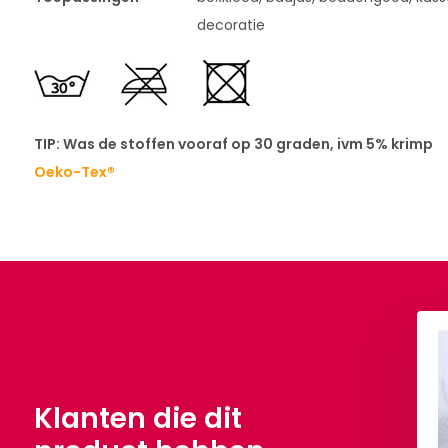
decoratie
TIP: Was de stoffen vooraf op 30 graden, ivm 5% krimp
Oeko-Tex®
Crepe Jersey Wit
Cotton Jersey Wit
,90
€ 7,90
Per meter
Per meter
Klanten die dit