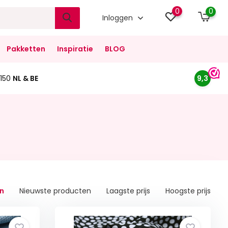
0
0
Inloggen
Pakketten
Inspiratie
BLOG
150
NL & BE
9,3
n
Nieuwste producten
Laagste prijs
Hoogste prijs