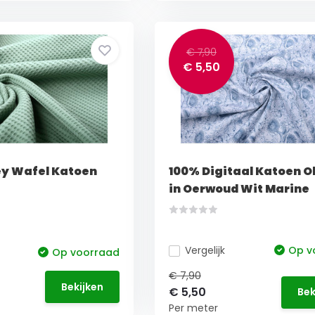
€ 7,90
€ 5,50
ey Wafel Katoen
100% Digitaal Katoen O
in Oerwoud Wit Marine
Vergelijk
Op v
Op voorraad
€ 7,90
Bekijken
€ 5,50
Bek
Per meter