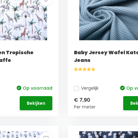
en Tropische
Baby Jersey Wafel Kat
raffe
Jeans
Op voorraad
Vergelijk
Op v
€ 7,90
Bekijken
Bek
Per meter