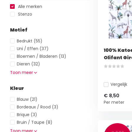
Alle merken
Stenzo
Motief
Bedrukt
(55)
Uni / Effen
(37)
100% Kato
Bloemen / Bladeren
(13)
Olifant Gi
Dieren
(32)
Toon meer
Vergelijk
Kleur
€ 8,50
Blauw
(21)
Per meter
Bordeaux / Rood
(3)
Brique
(3)
Bruin / Taupe
(8)
Toon meer