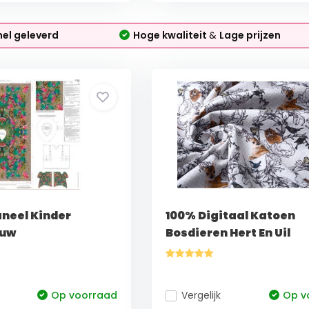
nel geleverd
Hoge kwaliteit
&
Lage prijzen
aneel Kinder
100% Digitaal Katoen
auw
Bosdieren Hert En Uil
Op voorraad
Vergelijk
Op v