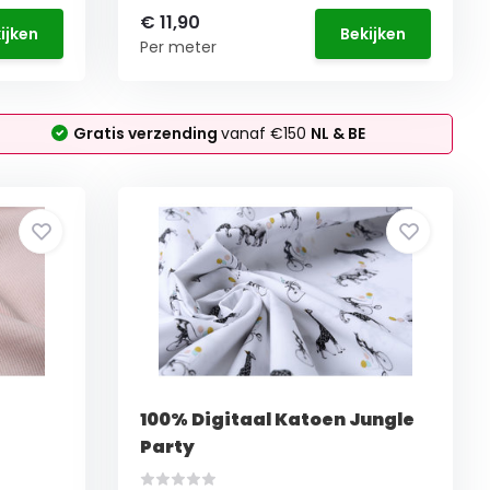
€ 11,90
ijken
Bekijken
Per meter
Gratis verzending
vanaf €150
NL & BE
100% Digitaal Katoen Jungle
Party