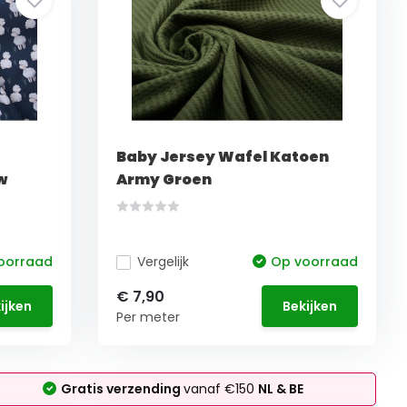
Baby Jersey Wafel Katoen
w
Army Groen
oorraad
Vergelijk
Op voorraad
€ 7,90
ijken
Bekijken
Per meter
Gratis verzending
vanaf €150
NL & BE