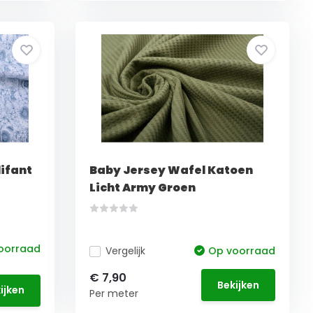
lifant
Baby Jersey Wafel Katoen
Licht Army Groen
oorraad
Vergelijk
Op voorraad
€ 7,90
Bekijken
ijken
Per meter