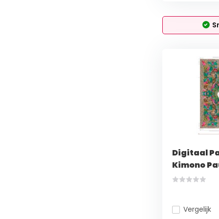
S
Digitaal P
Kimono P
Vergelijk