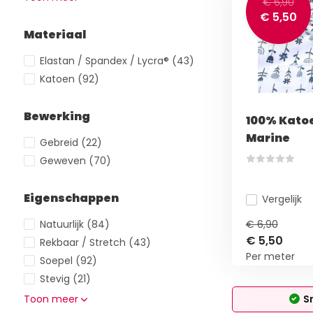
€ 6,90
€ 5,50
Materiaal
Elastan / Spandex / Lycra®
(43)
Katoen
(92)
Bewerking
100% Kato
Marine
Gebreid
(22)
Geweven
(70)
Eigenschappen
Vergelijk
Natuurlijk
(84)
€ 6,90
€ 5,50
Rekbaar / Stretch
(43)
Per meter
Soepel
(92)
Stevig
(21)
Toon meer
S