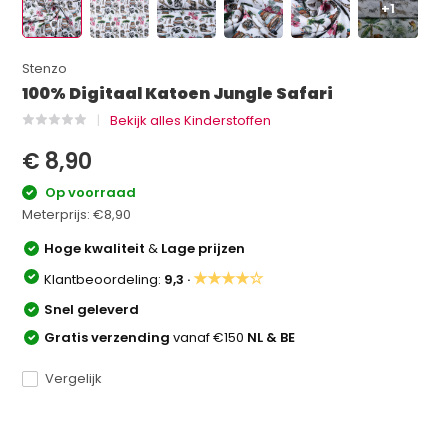
+1
Stenzo
100% Digitaal Katoen Jungle Safari
Bekijk alles Kinderstoffen
€ 8,90
Op voorraad
Meterprijs:
€8,90
Hoge kwaliteit
&
Lage prijzen
★★★★☆
Klantbeoordeling:
9,3 ·
Snel geleverd
Gratis verzending
vanaf €150
NL & BE
Vergelijk