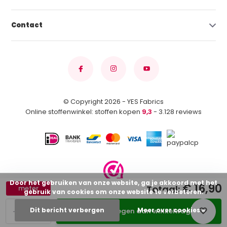
Contact
© Copyright 2026 - YES Fabrics
Online stoffenwinkel: stoffen kopen
9,3
- 3.128 reviews
Door het gebruiken van onze website, ga je akkoord met het
€ 16,90
Totaal:
meter
gebruik van cookies om onze website te verbeteren.
-
+
Dit bericht verbergen
Meer over cookies »
Toevoegen aan winkelwagen