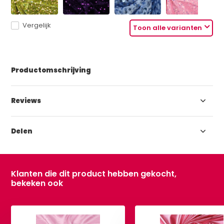
Vergelijk
Toon alle varianten
Productomschrijving
Reviews
Delen
Klanten die dit product hebben gekocht,
bekeken ook