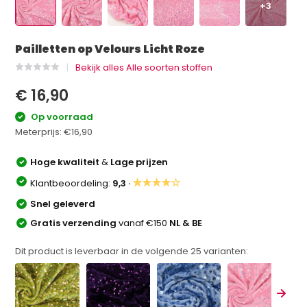
+3
Pailletten op Velours Licht Roze
Bekijk alles Alle soorten stoffen
€ 16,90
Op voorraad
Meterprijs:
€16,90
Hoge kwaliteit
&
Lage prijzen
★★★★☆
Klantbeoordeling:
9,3 ·
Snel geleverd
Gratis verzending
vanaf €150
NL & BE
Dit product is leverbaar in de volgende
25
varianten: