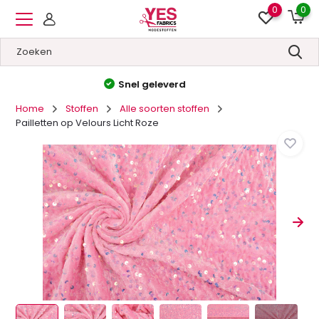
0
0
Hoge kwaliteit
&
Lage prijzen
Home
Stoffen
Alle soorten stoffen
Pailletten op Velours Licht Roze