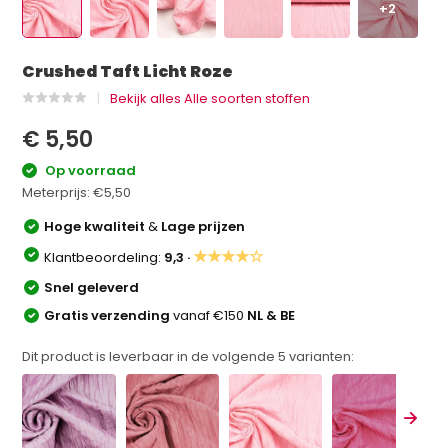
+2
Crushed Taft Licht Roze
Bekijk alles Alle soorten stoffen
€ 5,50
Op voorraad
Meterprijs:
€5,50
Hoge kwaliteit
&
Lage prijzen
★★★★☆
Klantbeoordeling:
9,3 ·
Snel geleverd
Gratis verzending
vanaf €150
NL & BE
Dit product is leverbaar in de volgende
5
varianten: