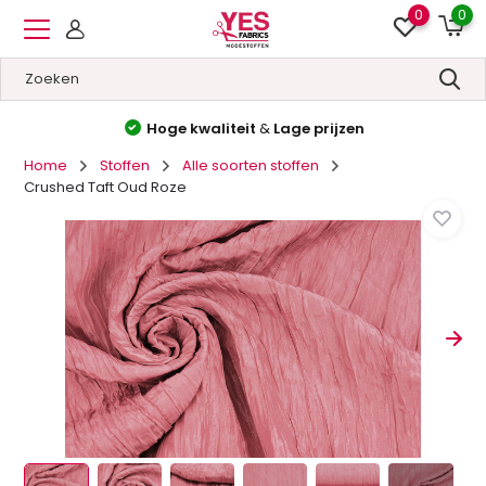
0
0
Hoge kwaliteit
&
Lage prijzen
Home
Stoffen
Alle soorten stoffen
Crushed Taft Oud Roze