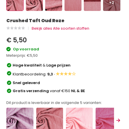
+2
Crushed Taft Oud Roze
Bekijk alles Alle soorten stoffen
€ 5,50
Op voorraad
Meterprijs:
€5,50
Hoge kwaliteit
&
Lage prijzen
★★★★☆
Klantbeoordeling:
9,3 ·
Snel geleverd
Gratis verzending
vanaf €150
NL & BE
Dit product is leverbaar in de volgende
5
varianten: