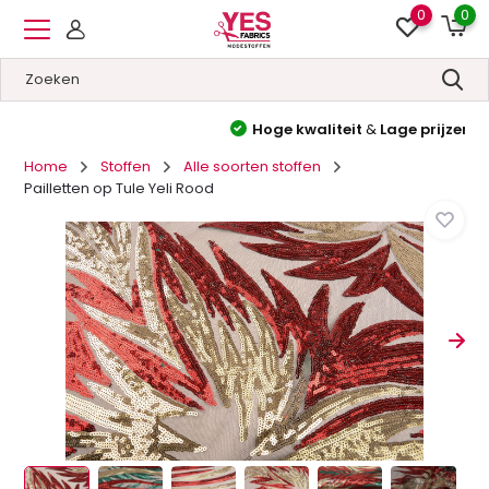
0
0
Hoge kwaliteit
&
Lage prijzen
Home
Stoffen
Alle soorten stoffen
Pailletten op Tule Yeli Rood