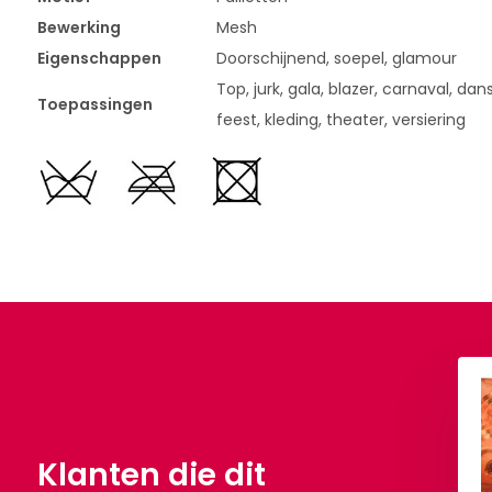
Bewerking
Mesh
Eigenschappen
Doorschijnend, soepel, glamour
Top, jurk, gala, blazer, carnaval, da
Toepassingen
feest, kleding, theater, versiering
ten op Mesh Ferima
Pailletten op Mesh Yanissa
4,90
€ 14,90
Per meter
Per meter
Klanten die dit