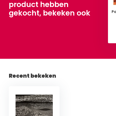
product hebben
gekocht, bekeken ook
Pa
Bekijken
Bekijken
Recent bekeken