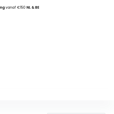
ing
vanaf €150
NL & BE