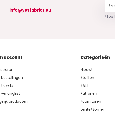
info@yesfabrics.eu
* Lees
jn account
Categorieën
istreren
Nieuw!
n bestellingen
Stoffen
 tickets
SALE
 verlanglijst
Patronen
gelijk producten
Fournituren
Lente/Zomer