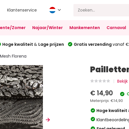
Klantenservice
Lente/Zomer
Najaar/Winter
Mankementen
Carnaval
Hoge kwaliteit
&
Lage prijzen
Gratis verzending
vanaf €
p Mesh Florena
Paillett
Bekijk
€ 14,90
O
Meterprijs:
€14,90
Hoge kwaliteit
Klantbeoordelin
Snel geleverd