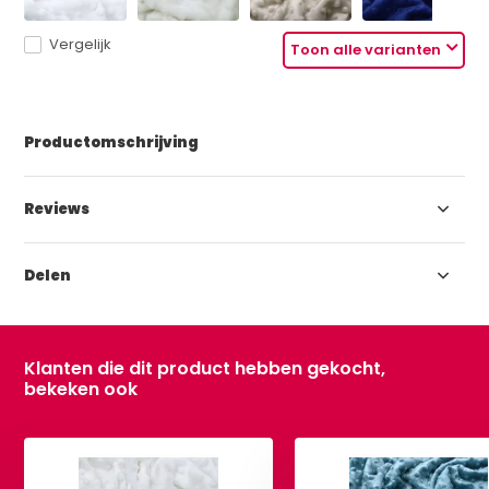
Vergelijk
Toon alle varianten
Productomschrijving
Reviews
Delen
Klanten die dit product hebben gekocht,
bekeken ook