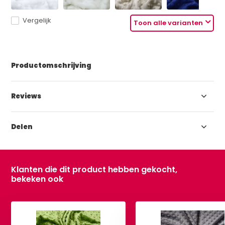
Vergelijk
Toon alle varianten
Productomschrijving
Reviews
Delen
Klanten die dit product hebben gekocht,
bekeken ook