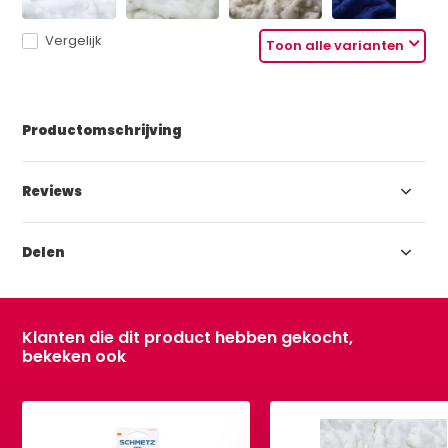
Vergelijk
Toon alle varianten
Productomschrijving
Reviews
Delen
Klanten die dit product hebben gekocht,
bekeken ook