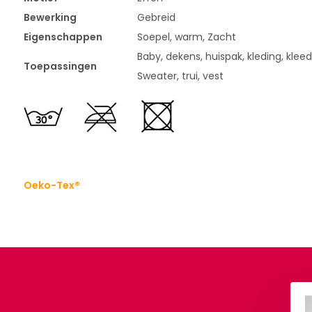
Bewerking
Gebreid
Eigenschappen
Soepel, warm, Zacht
Baby, dekens, huispak, kleding, kleed
Toepassingen
Sweater, trui, vest
Oeko-Tex®
Fleece Oker Geel
Minky Fleece Petrol