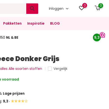
0
0
Inloggen
Pakketten
Inspiratie
BLOG
150
NL & BE
9,3
eece Donker Grijs
 alles Alle soorten stoffen
Vergelijk
 voorraad
&
Lage prijzen
★★★★☆
g:
9,3 ·