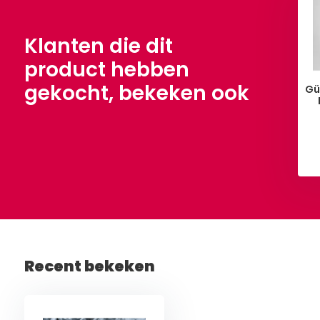
,90
€ 8,90
Per meter
Per meter
Klanten die dit
product hebben
gekocht, bekeken ook
Gü
Bekijken
Bekijken
Recent bekeken