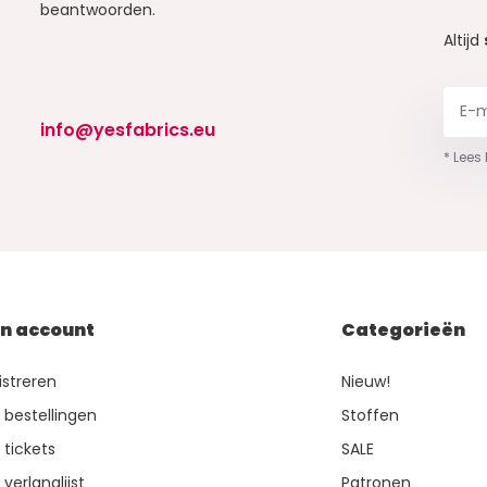
beantwoorden.
Altijd
info@yesfabrics.eu
* Lees
jn account
Categorieën
istreren
Nieuw!
n bestellingen
Stoffen
 tickets
SALE
 verlanglijst
Patronen