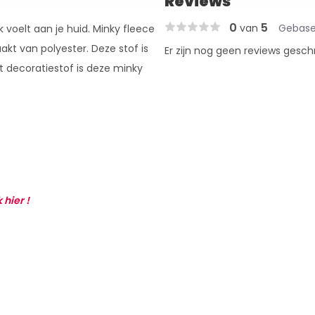
Reviews
0
5
van
Gebase
jk voelt aan je huid. Minky fleece
t van polyester. Deze stof is
Er zijn nog geen reviews gesch
 decoratiestof is deze minky
k hier !