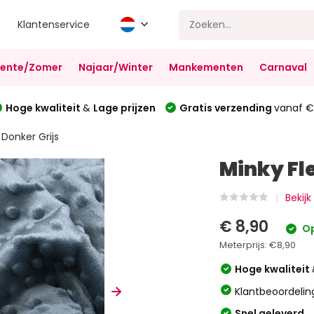
Klantenservice
Lente/Zomer
Najaar/Winter
Mankementen
Carnaval
Hoge kwaliteit
&
Lage prijzen
Gratis verzending
vanaf €
Donker Grijs
Minky Fl
Bekijk
€ 8,90
Op
Meterprijs:
€8,90
Hoge kwaliteit
Klantbeoordelin
Snel geleverd