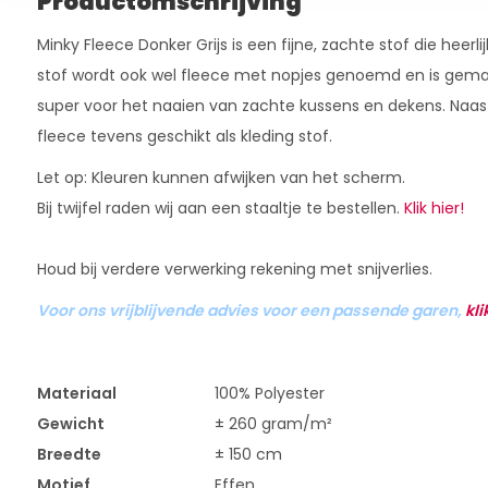
Productomschrijving
Minky Fleece Donker Grijs is een fijne, zachte stof die heerli
stof wordt ook wel fleece met nopjes genoemd en is gemaak
super voor het naaien van zachte kussens en dekens. Naast
fleece tevens geschikt als kleding stof.
Let op: Kleuren kunnen afwijken van het scherm.
Bij twijfel raden wij aan een staaltje te bestellen.
Klik hier!
Houd bij verdere verwerking rekening met snijverlies.
Voor ons vrijblijvende advies voor een passende garen,
kli
Materiaal
100% Polyester
Gewicht
± 260 gram/m²
Breedte
± 150 cm
Motief
Effen