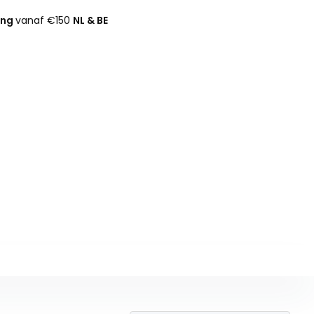
ing
vanaf €150
NL & BE