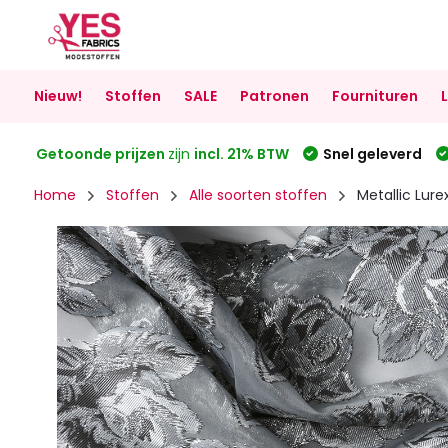
Nieuw!
Stoffen
SALE
Patronen
Fournituren
Getoonde prijzen
zijn
incl. 21% BTW
Snel geleverd
Home
Stoffen
Alle soorten stoffen
Metallic Lurex