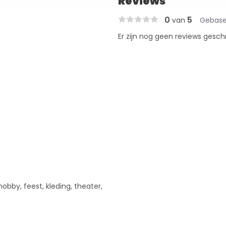
Reviews
0
5
van
Gebase
Er zijn nog geen reviews gesch
hobby, feest, kleding, theater,