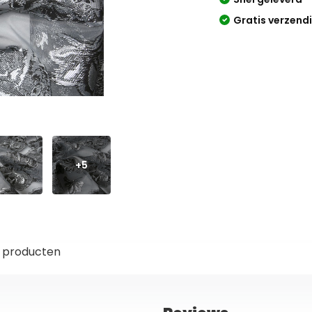
Gratis verzend
+5
 producten