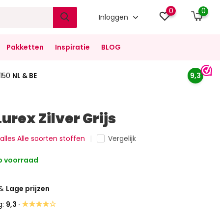
0
0
Inloggen
Pakketten
Inspiratie
BLOG
150
NL & BE
9,3
Lurex Zilver Grijs
 alles Alle soorten stoffen
Vergelijk
 voorraad
&
Lage prijzen
★★★★☆
g:
9,3 ·