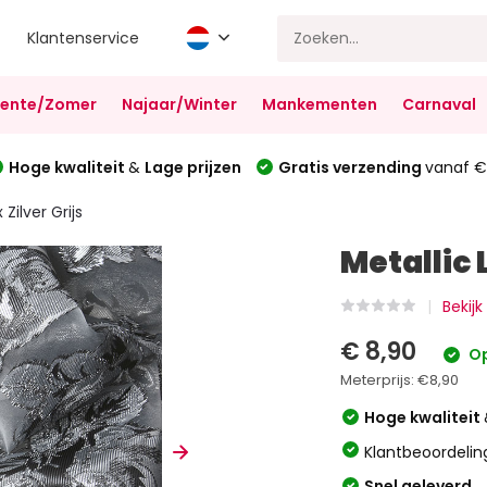
Klantenservice
Lente/Zomer
Najaar/Winter
Mankementen
Carnaval
Hoge kwaliteit
&
Lage prijzen
Gratis verzending
vanaf €
 Zilver Grijs
Metallic 
Bekijk
€ 8,90
Op
Meterprijs:
€8,90
Hoge kwaliteit
Klantbeoordelin
Snel geleverd