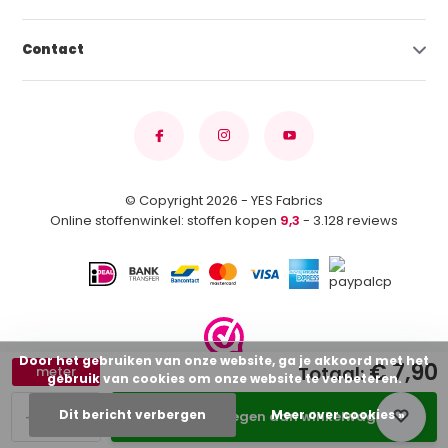
Contact
© Copyright 2026 - YES Fabrics
Online stoffenwinkel: stoffen kopen
9,3
- 3.128 reviews
Door het gebruiken van onze website, ga je akkoord met het
€ 7,90
Totaal:
meter
gebruik van cookies om onze website te verbeteren.
-
+
Dit bericht verbergen
Meer over cookies »
Toevoegen aan winkelwagen