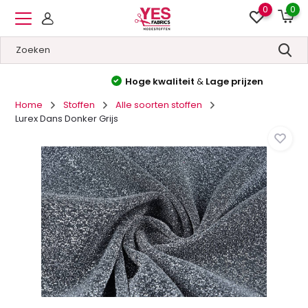
0
0
Hoge kwaliteit
&
Lage prijzen
Home
Stoffen
Alle soorten stoffen
Lurex Dans Donker Grijs