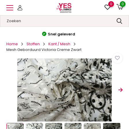
0
0
Hoge kwaliteit
&
Lage prijzen
Home
Stoffen
Kant / Mesh
Mesh Geborduurd Victoria Creme Zwart