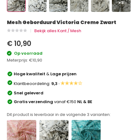
+3
Mesh Geborduurd Victoria Creme Zwart
Bekijk alles Kant / Mesh
€ 10,90
Op voorraad
Meterprijs:
€10,90
Hoge kwaliteit
&
Lage prijzen
★★★★☆
Klantbeoordeling:
9,3 ·
Snel geleverd
Gratis verzending
vanaf €150
NL & BE
Dit product is leverbaar in de volgende
3
varianten: