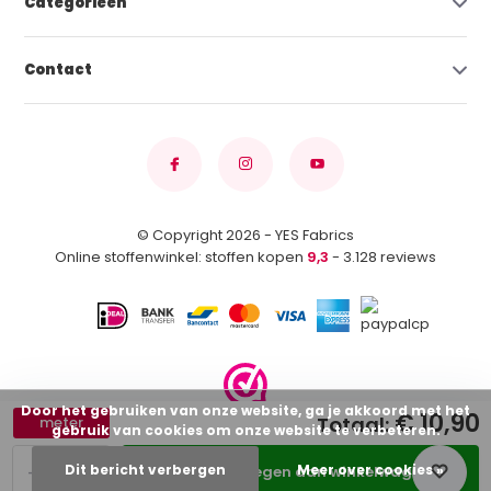
Categorieën
Contact
© Copyright 2026 - YES Fabrics
Online stoffenwinkel: stoffen kopen
9,3
- 3.128 reviews
Door het gebruiken van onze website, ga je akkoord met het
€ 10,90
Totaal:
meter
gebruik van cookies om onze website te verbeteren.
-
+
Dit bericht verbergen
Meer over cookies »
Toevoegen aan winkelwagen