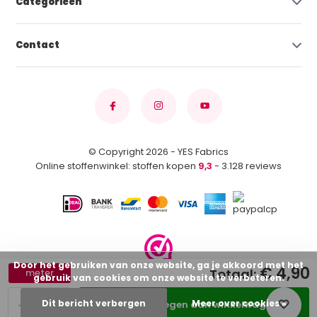
Categorieën
Contact
© Copyright 2026 - YES Fabrics
Online stoffenwinkel: stoffen kopen
9,3
- 3.128 reviews
Door het gebruiken van onze website, ga je akkoord met het
€ 4,90
Totaal:
meter
gebruik van cookies om onze website te verbeteren.
-
+
Dit bericht verbergen
Meer over cookies »
Toevoegen aan winkelwagen