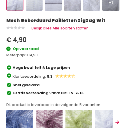
+1
Mesh Geborduurd Pailletten ZigZag Wit
Bekijk alles Alle soorten stoffen
€ 4,90
Op voorraad
Meterprijs:
€4,90
Hoge kwaliteit
&
Lage prijzen
★★★★☆
Klantbeoordeling:
9,3 ·
Snel geleverd
Gratis verzending
vanaf €150
NL & BE
Dit product is leverbaar in de volgende
5
varianten: