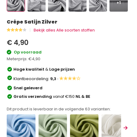
+1
Crêpe Satijn Zilver
Bekijk alles Alle soorten stoffen
€ 4,90
Op voorraad
Meterprijs:
€4,90
Hoge kwaliteit
&
Lage prijzen
★★★★☆
Klantbeoordeling:
9,3 ·
Snel geleverd
Gratis verzending
vanaf €150
NL & BE
Dit product is leverbaar in de volgende
63
varianten: