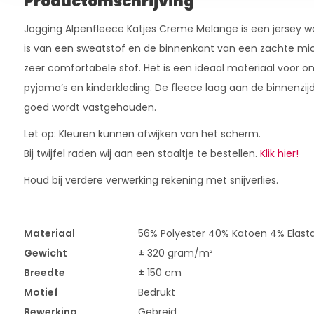
Productomschrijving
Jogging Alpenfleece Katjes Creme Melange is een jersey 
is van een sweatstof en de binnenkant van een zachte mic
zeer comfortabele stof. Het is een ideaal materiaal voor o
pyjama’s en kinderkleding. De fleece laag aan de binnenzij
goed wordt vastgehouden.
Let op: Kleuren kunnen afwijken van het scherm.
Bij twijfel raden wij aan een staaltje te bestellen.
Klik hier!
Houd bij verdere verwerking rekening met snijverlies.
Materiaal
56% Polyester 40% Katoen 4% Elast
Gewicht
± 320 gram/m²
Breedte
± 150 cm
Motief
Bedrukt
Bewerking
Gebreid