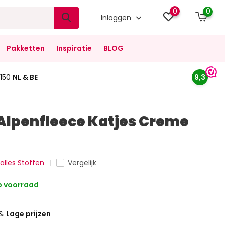
0
0
Inloggen
Pakketten
Inspiratie
BLOG
150
NL & BE
9,3
Alpenfleece Katjes Creme
 alles Stoffen
Vergelijk
 voorraad
&
Lage prijzen