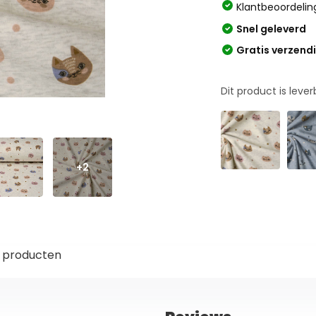
Klantbeoordelin
Snel geleverd
Gratis verzend
Dit product is leve
+2
 producten