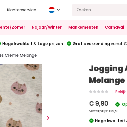
Klantenservice
Lente/Zomer
Najaar/Winter
Mankementen
Carnaval
Hoge kwaliteit
&
Lage prijzen
Gratis verzending
vanaf €
jes Creme Melange
Jogging 
Melange
Bekijk
€ 9,90
Op
Meterprijs:
€9,90
Hoge kwaliteit