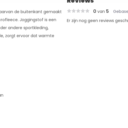
Reviews
0
5
van
Gebase
waarvan de buitenkant gemaakt
rofleece. Joggingstof is een
Er zijn nog geen reviews gesch
nder andere sportkleding,
de, zorgt ervoor dat warmte
an