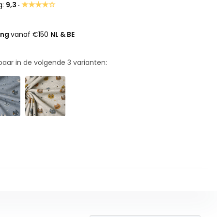
★★★★☆
g:
9,3 ·
ing
vanaf €150
NL & BE
rbaar in de volgende
3
varianten: