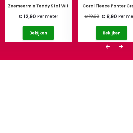
Zeemeermin Teddy Stof Wit
Coral Fleece Panter C
€ 12,90
€ 8,90
Per meter
€ 10,90
Per me
Bekijken
Bekijken