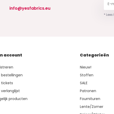
info@yesfabrics.eu
* Lees
jn account
Categorieën
istreren
Nieuw!
n bestellingen
Stoffen
 tickets
SALE
 verlanglijst
Patronen
gelijk producten
Fournituren
Lente/Zomer