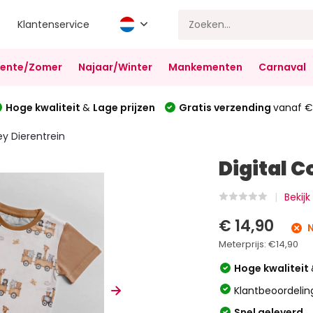
Klantenservice
Lente/Zomer
Najaar/Winter
Mankementen
Carnaval
Hoge kwaliteit
&
Lage prijzen
Gratis verzending
vanaf €
ey Dierentrein
Digital C
Bekijk
€ 14,90
N
Meterprijs:
€14,90
Hoge kwaliteit
Klantbeoordelin
Snel geleverd