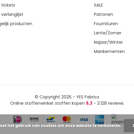
 tickets
SALE
 verlanglijst
Patronen
gelijk producten
Fournituren
Lente/Zomer
Najaar/Winter
Mankementen
© Copyright 2026 - YES Fabrics
Online stoffenwinkel: stoffen kopen
9,3
- 3.128 reviews
met het gebruik van cookies om onze website te verbeteren.