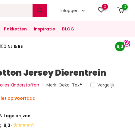
0
0
Inloggen
Pakketten
Inspiratie
BLOG
150
NL & BE
9,3
otton Jersey Dierentrein
 alles Kinderstoffen
Merk:
Oeko-Tex®
Vergelijk
iet op voorraad
&
Lage prijzen
★★★★☆
g:
9,3 ·