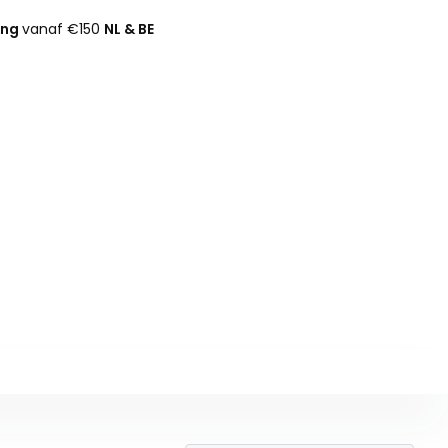
ing
vanaf €150
NL & BE