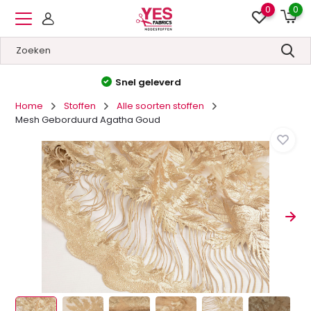
0
0
Hoge kwaliteit
&
Lage prijzen
Home
Stoffen
Alle soorten stoffen
Mesh Geborduurd Agatha Goud