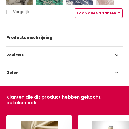
Vergelijk
Toon alle varianten
Productomschrijving
Reviews
Delen
Klanten die dit product hebben gekocht,
bekeken ook