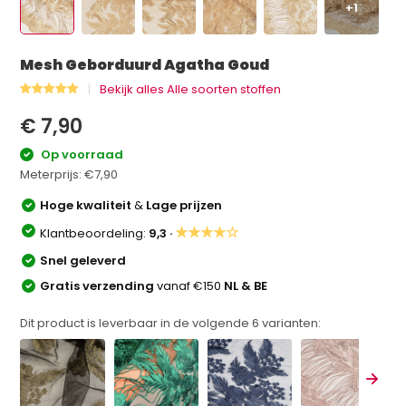
+1
Mesh Geborduurd Agatha Goud
Bekijk alles Alle soorten stoffen
€ 7,90
Op voorraad
Meterprijs:
€7,90
Hoge kwaliteit
&
Lage prijzen
★★★★☆
Klantbeoordeling:
9,3 ·
Snel geleverd
Gratis verzending
vanaf €150
NL & BE
Dit product is leverbaar in de volgende
6
varianten: