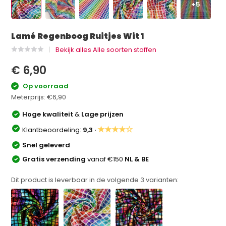
+5
Lamé Regenboog Ruitjes Wit 1
Bekijk alles Alle soorten stoffen
€ 6,90
Op voorraad
Meterprijs:
€6,90
Hoge kwaliteit
&
Lage prijzen
★★★★☆
Klantbeoordeling:
9,3 ·
Snel geleverd
Gratis verzending
vanaf €150
NL & BE
Dit product is leverbaar in de volgende
3
varianten: