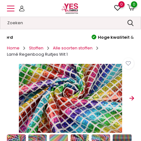
0
0
Hoge kwaliteit
&
Lage prijzen
Home
Stoffen
Alle soorten stoffen
Lamé Regenboog Ruitjes Wit 1