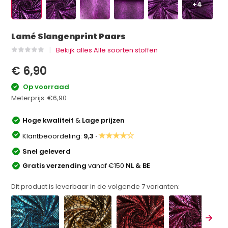
+4
Lamé Slangenprint Paars
Bekijk alles Alle soorten stoffen
€ 6,90
Op voorraad
Meterprijs:
€6,90
Hoge kwaliteit
&
Lage prijzen
★★★★☆
Klantbeoordeling:
9,3 ·
Snel geleverd
Gratis verzending
vanaf €150
NL & BE
Dit product is leverbaar in de volgende
7
varianten: