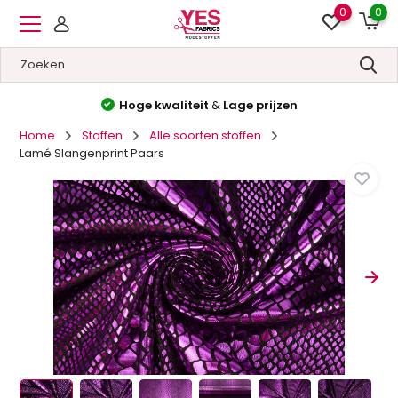
0
0
Hoge kwaliteit
&
Lage prijzen
Home
Stoffen
Alle soorten stoffen
Lamé Slangenprint Paars