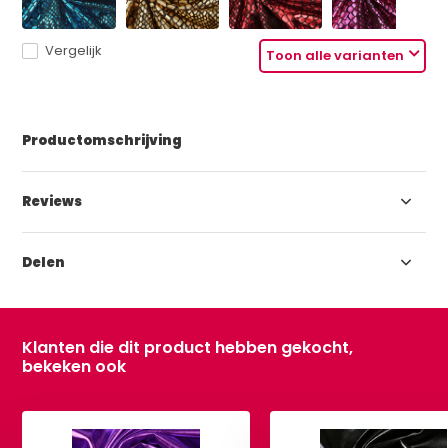
Vergelijk
Toon alle varianten
Productomschrijving
Reviews
Delen
Klanten die dit product hebben gekocht,
bekeken ook