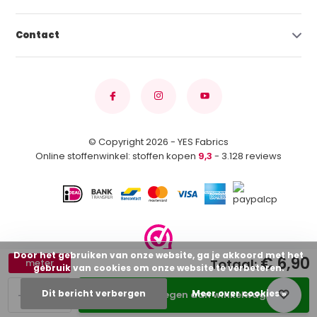
Contact
© Copyright 2026 - YES Fabrics
Online stoffenwinkel: stoffen kopen
9,3
- 3.128 reviews
Door het gebruiken van onze website, ga je akkoord met het
€ 6,90
Totaal:
meter
gebruik van cookies om onze website te verbeteren.
-
+
Dit bericht verbergen
Meer over cookies »
Toevoegen aan winkelwagen