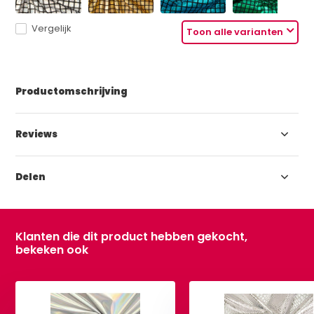
Vergelijk
Toon alle varianten
Productomschrijving
Reviews
Delen
Klanten die dit product hebben gekocht,
bekeken ook