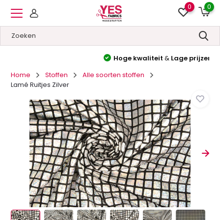
0
0
Hoge kwaliteit
&
Lage prijzen
Home
Stoffen
Alle soorten stoffen
Lamé Ruitjes Zilver