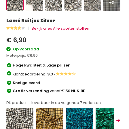
+3
Lamé Ruitjes Zilver
Bekijk alles Alle soorten stoffen
€ 6,90
Op voorraad
Meterprijs:
€6,90
Hoge kwaliteit
&
Lage prijzen
★★★★☆
Klantbeoordeling:
9,3 ·
Snel geleverd
Gratis verzending
vanaf €150
NL & BE
Dit product is leverbaar in de volgende
7
varianten: