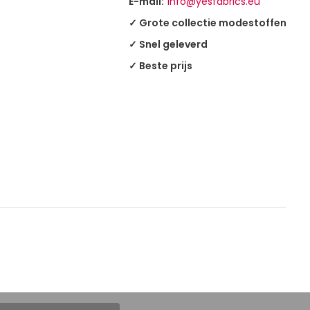
E-mail:
info@yesfabrics.eu
✓ Grote collectie modestoffen
✓ Snel geleverd
✓ Beste prijs