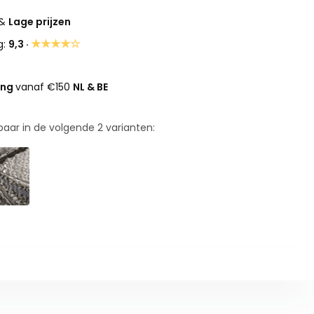
&
Lage prijzen
★★★★☆
g:
9,3 ·
ing
vanaf €150
NL & BE
rbaar in de volgende
2
varianten: