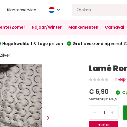
Klantenservice
Lente/Zomer
Najaar/Winter
Mankementen
Carnaval
Hoge kwaliteit
&
Lage prijzen
Gratis verzending
vanaf €
ilver
Lamé Ron
Bekijk
€ 6,90
Op
Meterprijs:
€6,90
-
+
meter