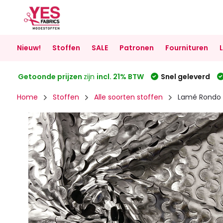
Nieuw!
Stoffen
SALE
Patronen
Fournituren
Getoonde prijzen
zijn
incl. 21% BTW
Snel geleverd
Home
Stoffen
Alle soorten stoffen
Lamé Rondo Z