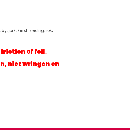
y, jurk, kerst, kleding, rok,
iction of foil.
, niet wringen en