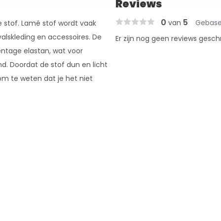
Reviews
0
5
van
Gebase
 stof. Lamé stof wordt vaak
valskleding en accessoires. De
Er zijn nog geen reviews gesch
entage elastan, wat voor
. Doordat de stof dun en licht
k om te weten dat je het niet