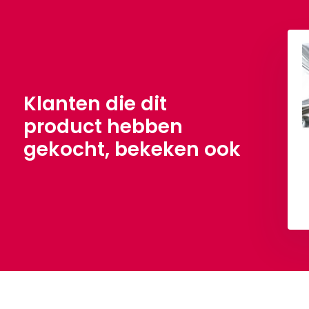
ti Chiffon Zilver
Velours de Panne Zilver
,90
€ 3,50
Per meter
Per meter
Klanten die dit
product hebben
gekocht, bekeken ook
Bekijken
Bekijken