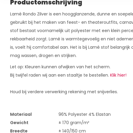
Productomschrijving
Lamé Rondo Zilver is een hoogglanzende, dunne en soepele
gebruikt bij het maken van feest- en theateroutfits, carna
stof bestaat voornamelijk uit polyester met een klein perc
rekbaarheid zorgt. Lamé is warmtegevoelig en niet ademend
is, voelt hij comfortabel aan. Het is bij Lamé stof belangrij
mag wassen, drogen en strijken.
Let op: Kleuren kunnen afwijken van het scherm.
Bij twijfel raden wij aan een staaltje te bestellen.
Klik hier!
Houd bij verdere verwerking rekening met snijverlies.
Materiaal
96% Polyester 4% Elastan
Gewicht
± 170 gram/m²
Breedte
± 140/150 cm