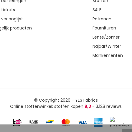
n bestellingen
Stoffen
 tickets
SALE
 verlanglijst
Patronen
gelijk producten
Fournituren
Lente/Zomer
Najaar/Winter
Mankementen
© Copyright 2026 - YES Fabrics
Online stoffenwinkel: stoffen kopen
9,3
- 3.128 reviews