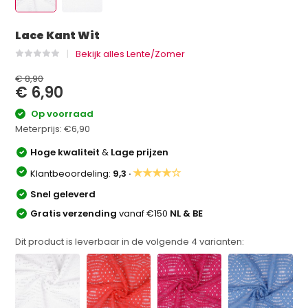
Lace Kant Wit
Bekijk alles Lente/Zomer
€ 8,90
€ 6,90
Op voorraad
Meterprijs:
€6,90
Hoge kwaliteit
&
Lage prijzen
★★★★☆
Klantbeoordeling:
9,3 ·
Snel geleverd
Gratis verzending
vanaf €150
NL & BE
Dit product is leverbaar in de volgende
4
varianten: