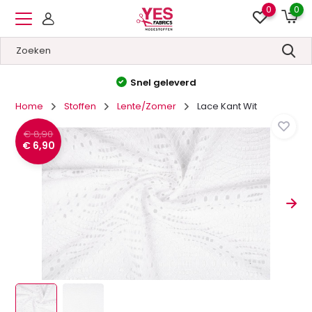
0
0
Hoge kwaliteit
&
Lage prijzen
Home
Stoffen
Lente/Zomer
Lace Kant Wit
€ 8,90
€ 6,90