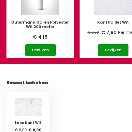
Gütermann Garen Polyester
Kant Paillet Wit
Wit 200 meter
€ 7,90
Per me
€ 9,90
€ 4,15
Bekijken
Bekijken
Recent bekeken
Lace Kant Wit
€ 8,90
€ 6,90