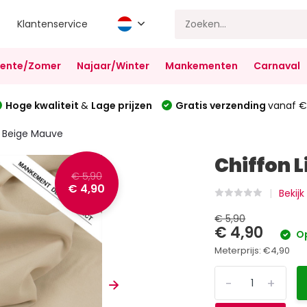
Klantenservice
Lente/Zomer
Najaar/Winter
Mankementen
Carnaval
Hoge kwaliteit
&
Lage prijzen
Gratis verzending
vanaf €
t Beige Mauve
Chiffon 
€ 5,90
€ 4,90
Bekijk
€ 5,90
€ 4,90
Op
Meterprijs:
€4,90
-
+