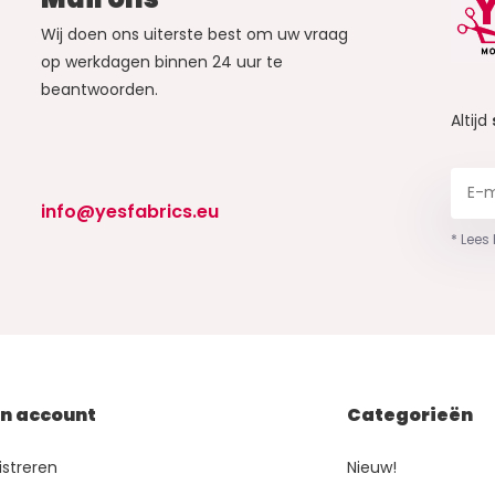
Wij doen ons uiterste best om uw vraag
op werkdagen binnen 24 uur te
beantwoorden.
Altijd
info@yesfabrics.eu
* Lees
jn account
Categorieën
istreren
Nieuw!