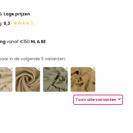
&
Lage prijzen
★★★★☆
g:
9,3 ·
ing
vanaf €150
NL & BE
rbaar in de volgende
5
varianten:
Toon alle varianten