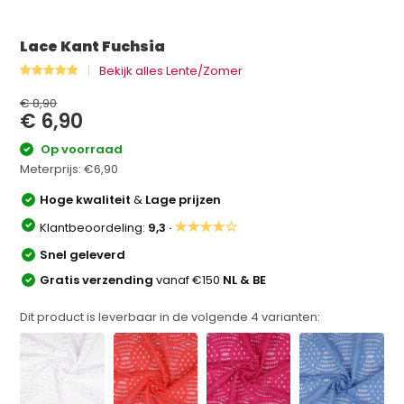
Lace Kant Fuchsia
Bekijk alles Lente/Zomer
€ 8,90
€ 6,90
Op voorraad
Meterprijs:
€6,90
Hoge kwaliteit
&
Lage prijzen
★★★★☆
Klantbeoordeling:
9,3 ·
Snel geleverd
Gratis verzending
vanaf €150
NL & BE
Dit product is leverbaar in de volgende
4
varianten: