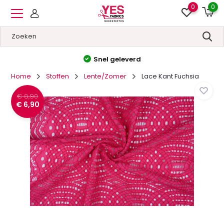
0
0
Snel geleverd
Ho
Home
Stoffen
Lente/Zomer
Lace Kant Fuchsia
€ 8,90
€ 6,90