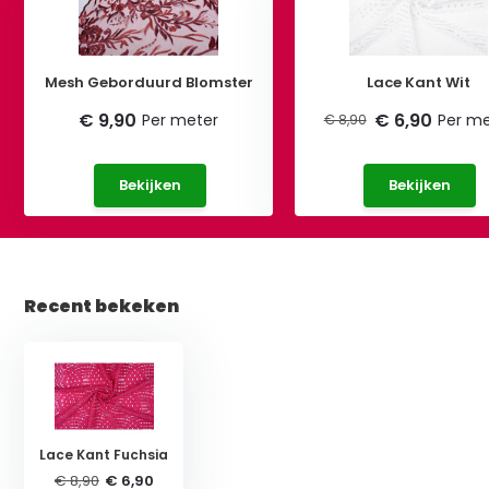
Mesh Geborduurd Blomster
Lace Kant Wit
€ 9,90
€ 6,90
Per meter
Per me
€ 8,90
Bekijken
Bekijken
Recent bekeken
Lace Kant Fuchsia
€ 8,90
€ 6,90