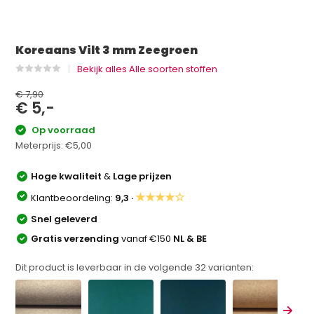
Koreaans Vilt 3 mm Zeegroen
Bekijk alles Alle soorten stoffen
€ 7,90
€ 5,-
Op voorraad
Meterprijs:
€5,00
Hoge kwaliteit
&
Lage prijzen
★★★★☆
Klantbeoordeling:
9,3 ·
Snel geleverd
Gratis verzending
vanaf €150
NL & BE
Dit product is leverbaar in de volgende
32
varianten: