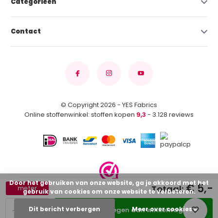
Categorieën
Contact
© Copyright 2026 - YES Fabrics
Online stoffenwinkel: stoffen kopen
9,3
- 3.128 reviews
Door het gebruiken van onze website, ga je akkoord met het
€ 5,-
Totaal:
meter
gebruik van cookies om onze website te verbeteren.
-
+
Dit bericht verbergen
Meer over cookies »
Toevoegen aan winkelwagen