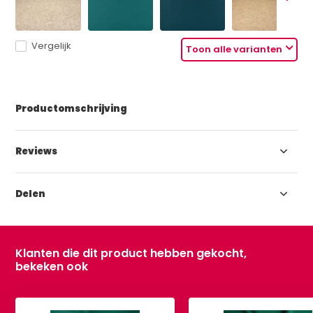
Vergelijk
Toon alle varianten
Productomschrijving
Reviews
Delen
Klanten die dit product hebben gekocht,
bekeken ook