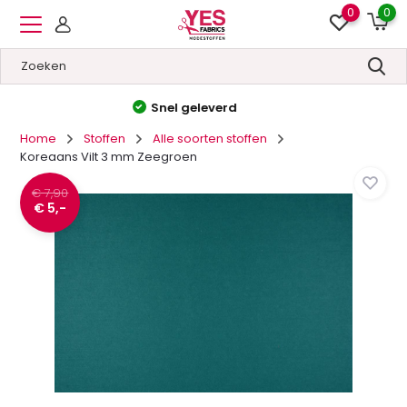
0
0
Hoge kwaliteit
&
Lage prijzen
Home
Stoffen
Alle soorten stoffen
Koreaans Vilt 3 mm Zeegroen
€ 7,90
€ 5,-